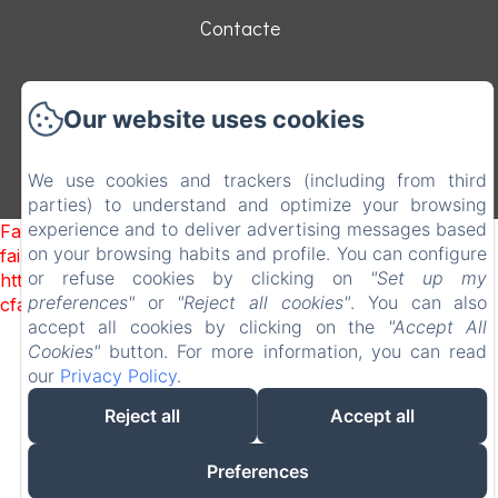
Contacte
EN
FR
ES
CA
Our website uses cookies
Desenvolupat amb Amenitiz
We use cookies and trackers (including from third
Termes de venda
parties) to understand and optimize your browsing
experience and to deliver advertising messages based
Failed to load BookingEngine/index: Loading chunk 8127
on your browsing habits and profile. You can configure
failed. (missing:
or refuse cookies by clicking on
"Set up my
https://d1cmur5l0xva3h.cloudfront.net/packs/8127-
preferences"
or
"Reject all cookies"
. You can also
cfabcb149315abdd-4e81f27ab116024e.js)
accept all cookies by clicking on the
"Accept All
Cookies"
button. For more information, you can read
our
Privacy Policy
.
Reject all
Accept all
Preferences