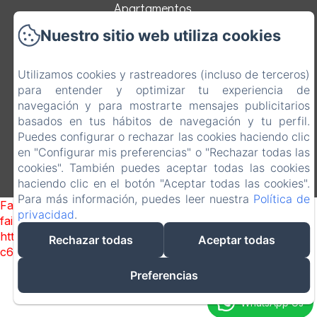
Apartamentos
Nuestro sitio web utiliza cookies
Entorno
Utilizamos cookies y rastreadores (incluso de terceros)
Contacto
para entender y optimizar tu experiencia de
navegación y para mostrarte mensajes publicitarios
EN
FR
ES
CA
basados en tus hábitos de navegación y tu perfil.
Puedes configurar o rechazar las cookies haciendo clic
Desarrollado con Amenitiz
en "Configurar mis preferencias" o "Rechazar todas las
cookies". También puedes aceptar todas las cookies
Condiciones de Venta
haciendo clic en el botón "Aceptar todas las cookies".
Para más información, puedes leer nuestra
Política de
Failed to load BookingEngine/index: Loading chunk 1322
privacidad
.
failed. (missing:
https://d1cmur5l0xva3h.cloudfront.net/packs/1322-
Rechazar todas
Aceptar todas
c6e932f9d3d27b65-1bf7c4dc6a241241.js)
Preferencias
WhatsApp Us