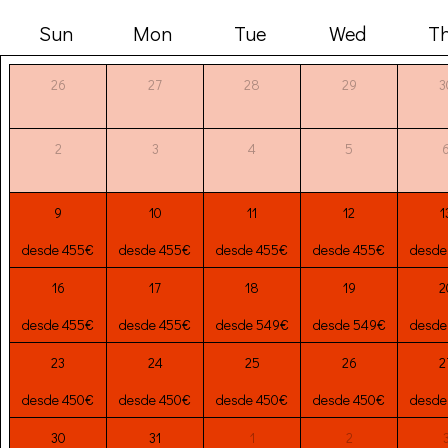
Sun
Mon
Tue
Wed
T
26
27
28
29
3
2
3
4
5
9
10
11
12
1
desde 455€
desde 455€
desde 455€
desde 455€
desde
16
17
18
19
2
desde 455€
desde 455€
desde 549€
desde 549€
desde
23
24
25
26
2
desde 450€
desde 450€
desde 450€
desde 450€
desde
30
31
1
2