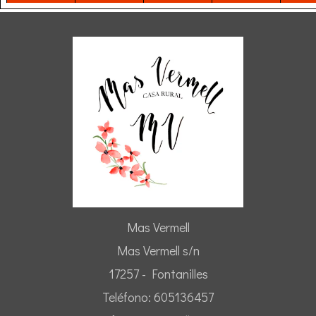
desde 395€
desde 395€
desde 395€
desde 395€
desde
Mas Vermell
Mas Vermell s/n
17257 - Fontanilles
Teléfono: 605136457